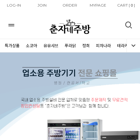
LOG-IN
JOIN
ORDER
MYPAGE
CART [
]
0
특가상품
소코아
유유샤브
푸라닭
정희
피자나라
테라커피