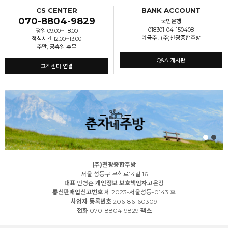
CS CENTER
BANK ACCOUNT
070-8804-9829
국민은행
018301-04-150408
평일 09:00~ 18:00
예금주 : (주)천광종합주방
점심시간 12:00~13:00
주말, 공휴일 휴무
Q&A 게시판
고객센터 연결
(주)천광종합주방
서울 성동구 무학로14길 16
대표
안병춘
개인정보 보호책임자
고은정
통신판매업신고번호
제 2023-서울성동-0143 호
사업자 등록번호
206-86-60309
전화
070-8804-9829
팩스