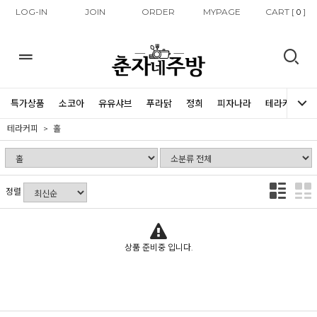
LOG-IN
JOIN
ORDER
MYPAGE
CART [
]
0
특가상품
소코아
유유샤브
푸라닭
정희
피자나라
테라커피
테라커피
홀
정렬
상품 준비중 입니다.