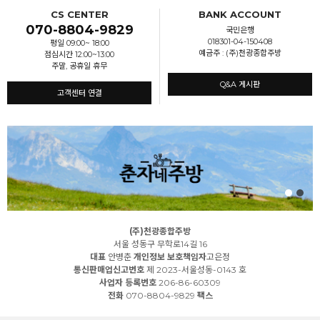
CS CENTER
BANK ACCOUNT
070-8804-9829
국민은행
018301-04-150408
평일 09:00~ 18:00
예금주 : (주)천광종합주방
점심시간 12:00~13:00
주말, 공휴일 휴무
Q&A 게시판
고객센터 연결
(주)천광종합주방
서울 성동구 무학로14길 16
대표
안병춘
개인정보 보호책임자
고은정
통신판매업신고번호
제 2023-서울성동-0143 호
사업자 등록번호
206-86-60309
전화
070-8804-9829
팩스