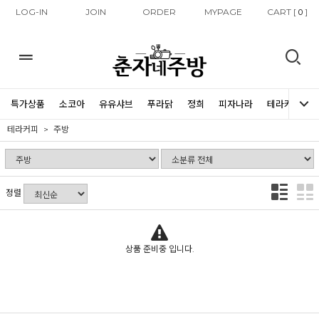
LOG-IN
JOIN
ORDER
MYPAGE
CART [
]
0
특가상품
소코아
유유샤브
푸라닭
정희
피자나라
테라커피
테라커피
주방
정렬
상품 준비중 입니다.