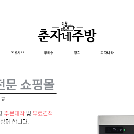
유유샤브
푸라닭
정희
피자나라