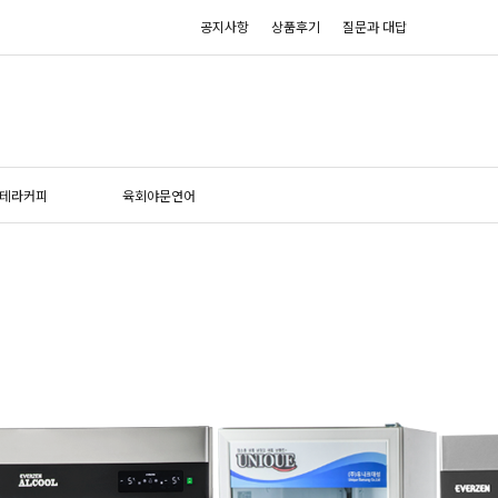
공지사항
상품후기
질문과 대답
테라커피
육회야문연어