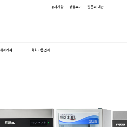
공지사항
상품후기
질문과 대답
테라커피
육회야문연어