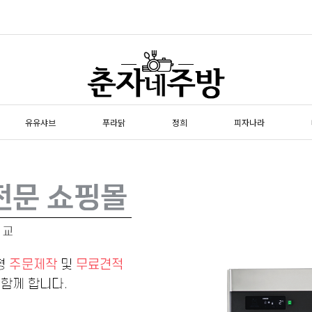
유유샤브
푸라닭
정희
피자나라