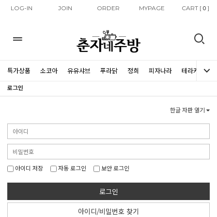
LOG-IN
JOIN
ORDER
MYPAGE
CART [
]
0
특가상품
소코아
유유샤브
푸라닭
정희
피자나라
테라커피
로그인
한글 자판 열기
아이디 저장
자동 로그인
보안 로그인
로그인
아이디/비밀번호 찾기