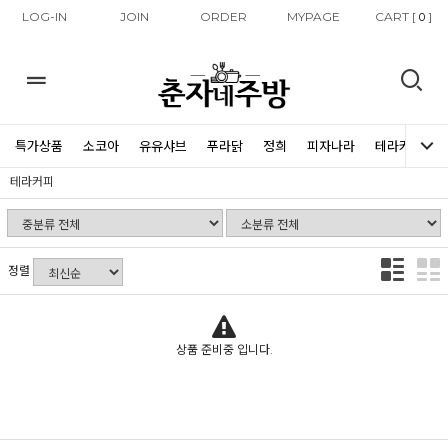
LOG-IN
JOIN
ORDER
MYPAGE
CART [
]
0
특가상품
소코아
유유샤브
푸라닭
정희
피자나라
테라커피
테라커피
정렬
상품 준비중 입니다.