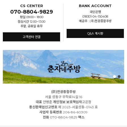
CS CENTER
BANK ACCOUNT
070-8804-9829
국민은행
018301-04-150408
평일 09:00~ 18:00
예금주 : (주)천광종합주방
점심시간 12:00~13:00
주말, 공휴일 휴무
Q&A 게시판
고객센터 연결
(주)천광종합주방
서울 성동구 무학로14길 16
대표
안병춘
개인정보 보호책임자
고은정
통신판매업신고번호
제 2023-서울성동-0143 호
사업자 등록번호
206-86-60309
전화
070-8804-9829
팩스